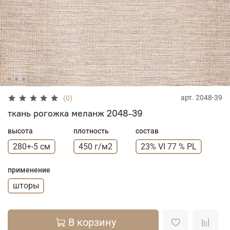
арт.
2048-39
(0)
ткань рогожка меланж 2048-39
высота
плотность
состав
280+-5 см
450 г/м2
23% VI 77 % PL
применение
шторы
В корзину