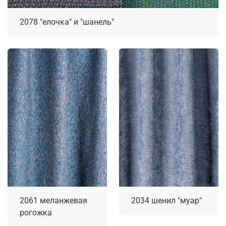
2078 "елочка" и "шанель"
2061 меланжевая
2034 шенил "муар"
рогожка