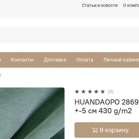
Статьи и новости
О комп
и
Контакты
Доставка
Оплата
Личный кабин
t
(0)
HUANDAOPO 2869-
+-5 см 430 g/m2
В корзину