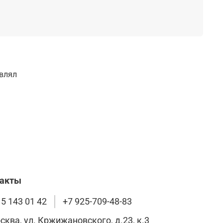
авлял
такты
15 143 01 42
+7 925-709-48-83
осква, ул. Кржижановского, д.23, к.3