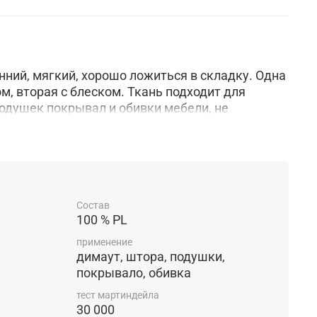
ний, мягкий, хорошо ложиться в складку. Одна
м, вторая с блеском. Ткань подходит для
подушек покрывал и обивки мебели, не
азрешена даже бережная стирка при 30
мущество это конечно высота ткани 334 см
Состав
100 % PL
применение
димаут, штора, подушки,
покрывало, обивка
тест мартиндейла
30 000