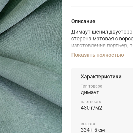
Описание
Димаут шенил двусторон
сторона матовая с ворсо
изготовления портьер, 
подвержена пилингу. Р
Показать полностью
градусах. Главное преи
Характеристики
Тип товара
димаут
плотность
430 г/м2
высота
334+-5 см