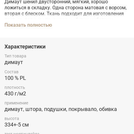
Димаут шенил двусторонний, мягкий, хорошо
ложиться в складку. Одна сторона матовая с ворсом,
вторая с блеском. Ткань подходит для изготовления
портьер, подушек покрывал и обивки мебели, не
Показать полностью
подвержена пилингу. Разрешена даже бережная
стирка при 30 градусах. Главное преимущество это
конечно высота ткани 334 см .
Характеристики
Тип товара
димаут
Состав
100 % PL
плотность
430 г/м2
применение
димаут, штора, подушки, покрывало, обивка
высота
334+-5 см